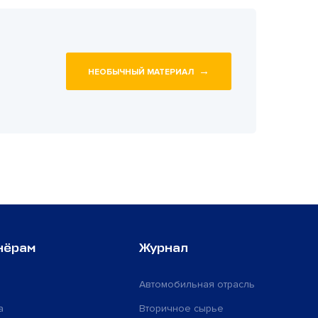
→
НЕОБЫЧНЫЙ МАТЕРИАЛ
нёрам
Журнал
Автомобильная отрасль
а
Вторичное сырье