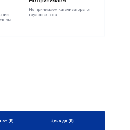
Не принимаем
Не принимаем катализаторы от
янии
грузовых авто
стном
 от (₽)
Цена до (₽)