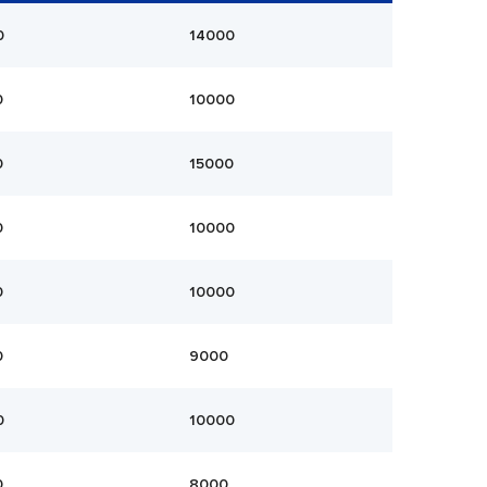
0
14000
0
10000
0
15000
0
10000
0
10000
0
9000
0
10000
0
8000