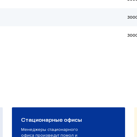
300
300
Стационарные офисы
Менеджеры стационарного
офиса произведут помол и