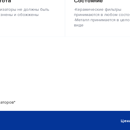
тота
Состояние
лизаторы не должны быть
-Керамические фильтры
язнены и обожжены
принимаются в любом состо
-Металл принимается в цело
виде
заторов*
Цена