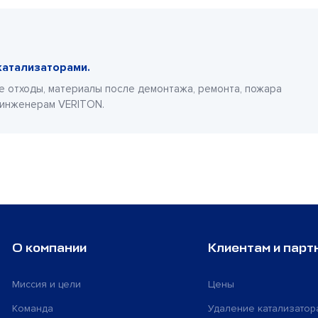
катализаторами.
е отходы, материалы после демонтажа, ремонта, пожара
 инженерам VERITON.
О компании
Клиентам и парт
Миссия и цели
Цены
Команда
Удаление катализатор