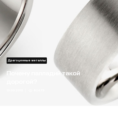
Драгоценные металлы
Почему палладий такой
дорогой?
19.09.2019
82475